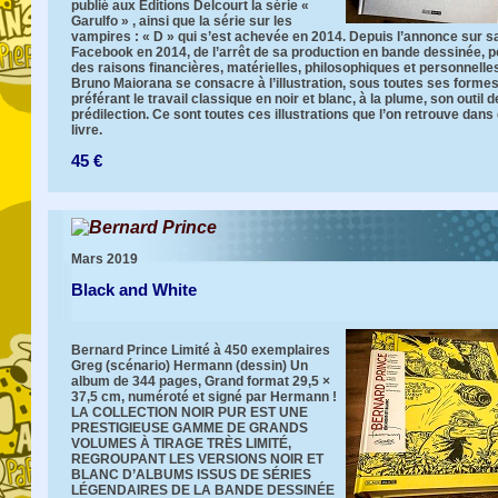
publié aux Éditions Delcourt la série «
Garulfo » , ainsi que la série sur les
vampires : « D » qui s’est achevée en 2014. Depuis l’annonce sur s
Facebook en 2014, de l’arrêt de sa production en bande dessinée, p
des raisons financières, matérielles, philosophiques et personnelle
Bruno Maiorana se consacre à l’illustration, sous toutes ses formes
préférant le travail classique en noir et blanc, à la plume, son outil d
prédilection. Ce sont toutes ces illustrations que l’on retrouve dans
livre.
45 €
Bernard Prince
Mars 2019
Black and White
Bernard Prince Limité à 450 exemplaires
Greg (scénario) Hermann (dessin) Un
album de 344 pages, Grand format 29,5 ×
37,5 cm, numéroté et signé par Hermann !
LA COLLECTION NOIR PUR EST UNE
PRESTIGIEUSE GAMME DE GRANDS
VOLUMES À TIRAGE TRÈS LIMITÉ,
REGROUPANT LES VERSIONS NOIR ET
BLANC D’ALBUMS ISSUS DE SÉRIES
LÉGENDAIRES DE LA BANDE DESSINÉE