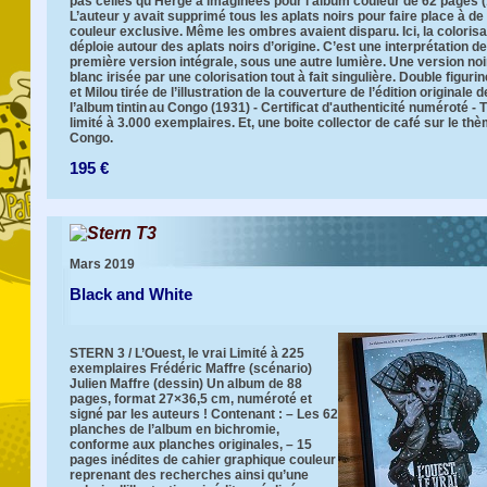
pas celles qu’Hergé a imaginées pour l’album couleur de 62 pages (
L’auteur y avait supprimé tous les aplats noirs pour faire place à de 
couleur exclusive. Même les ombres avaient disparu. Ici, la colorisa
déploie autour des aplats noirs d’origine. C’est une interprétation de
première version intégrale, sous une autre lumière. Une version noi
blanc irisée par une colorisation tout à fait singulière. Double figurin
et Milou tirée de l’illustration de la couverture de l’édition originale d
l’album tintin au Congo (1931) - Certificat d'authenticité numéroté - 
limité à 3.000 exemplaires. Et, une boite collector de café sur le th
Congo.
195 €
Stern T3
Mars 2019
Black and White
STERN 3 / L’Ouest, le vrai Limité à 225
exemplaires Frédéric Maffre (scénario)
Julien Maffre (dessin) Un album de 88
pages, format 27×36,5 cm, numéroté et
signé par les auteurs ! Contenant : – Les 62
planches de l’album en bichromie,
conforme aux planches originales, – 15
pages inédites de cahier graphique couleur
reprenant des recherches ainsi qu’une