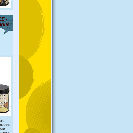
E -
boite
 au
mi-tons
sont