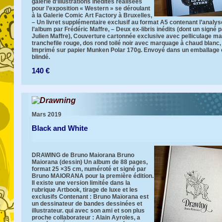
galerie d’illustrations inédites réalisées
pour l’exposition « Western » se déroulant
à la Galerie Comic Art Factory à Bruxelles,
– Un livret supplémentaire exclusif au format A5 contenant l’analys
l’album par Frédéric Maffre, – Deux ex-libris inédits (dont un signé 
Julien Maffre), Couverture cartonnée exclusive avec pelliculage ma
tranchefile rouge, dos rond toilé noir avec marquage à chaud blanc,
Imprimé sur papier Munken Polar 170g. Envoyé dans un emballage 
blindé.
140 €
Drawning
Mars 2019
Black and White
DRAWING de Bruno Maiorana Bruno
Maiorana (dessin) Un album de 88 pages,
format 25 ×35 cm, numéroté et signé par
Bruno MAIORANA pour la première édition.
Il existe une version limitée dans la
rubrique Artbook, tirage de luxe et les
exclusifs Contenant : Bruno Maïorana est
un dessinateur de bandes dessinées et
illustrateur. qui avec son ami et son plus
proche collaborateur : Alain Ayroles, a