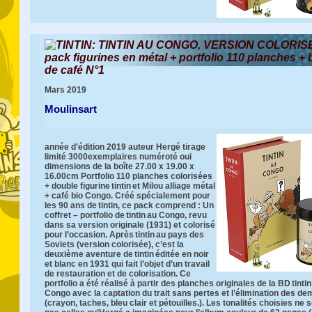
TINTIN: TINTIN AU CONGO, VERSION COLORISE
pack figurines en métal + portfolio 110 planches + 
de café N°1
Mars 2019
Moulinsart
année d'édition 2019 auteur Hergé tirage
limité 3000exemplaires numéroté oui
dimensions de la boîte 27.00 x 19.00 x
16.00cm Portfolio 110 planches colorisées
+ double figurine tintin et Milou alliage métal
+ café bio Congo. Créé spécialement pour
les 90 ans de tintin, ce pack comprend : Un
coffret – portfolio de tintin au Congo, revu
dans sa version originale (1931) et colorisé
pour l’occasion. Après tintin au pays des
Soviets (version colorisée), c’est la
deuxième aventure de tintin éditée en noir
et blanc en 1931 qui fait l’objet d’un travail
de restauration et de colorisation. Ce
portfolio a été réalisé à partir des planches originales de la BD tintin
Congo avec la captation du trait sans pertes et l’élimination des de
(crayon, taches, bleu clair et pétouilles.). Les tonalités choisies ne 