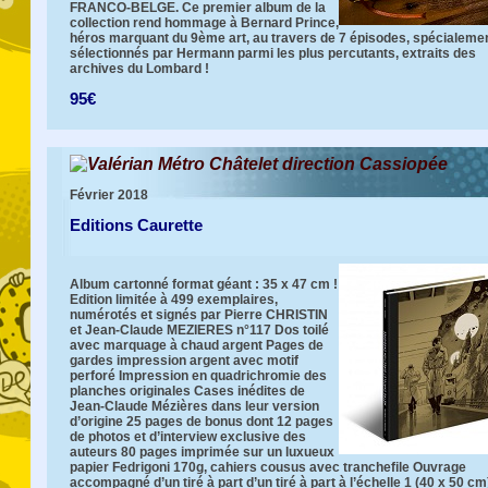
FRANCO-BELGE. Ce premier album de la
collection rend hommage à Bernard Prince,
héros marquant du 9ème art, au travers de 7 épisodes, spécialeme
sélectionnés par Hermann parmi les plus percutants, extraits des
archives du Lombard !
95€
Valérian Métro Châtelet direction Cassiopée
Février 2018
Editions Caurette
Album cartonné format géant : 35 x 47 cm !
Edition limitée à 499 exemplaires,
numérotés et signés par Pierre CHRISTIN
et Jean-Claude MEZIERES n°117 Dos toilé
avec marquage à chaud argent Pages de
gardes impression argent avec motif
perforé Impression en quadrichromie des
planches originales Cases inédites de
Jean-Claude Mézières dans leur version
d’origine 25 pages de bonus dont 12 pages
de photos et d’interview exclusive des
auteurs 80 pages imprimée sur un luxueux
papier Fedrigoni 170g, cahiers cousus avec tranchefile Ouvrage
accompagné d’un tiré à part d’un tiré à part à l’échelle 1 (40 x 50 cm