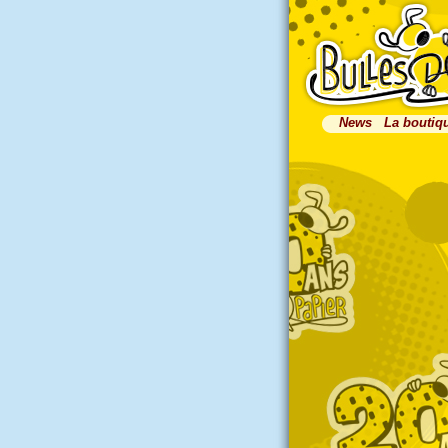
News
La boutiq