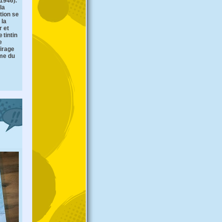
1946).
la
tion se
 la
r et
e tintin
e
Tirage
ème du