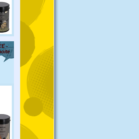
E -
boite