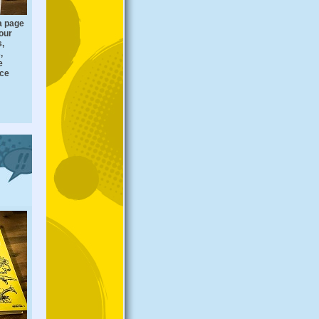
a page
our
s,
,
e
 ce