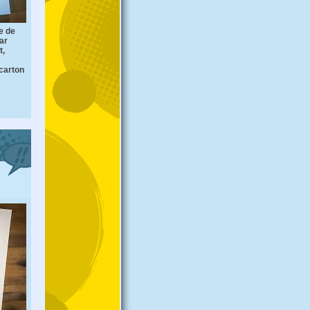
e de
par
t,
carton