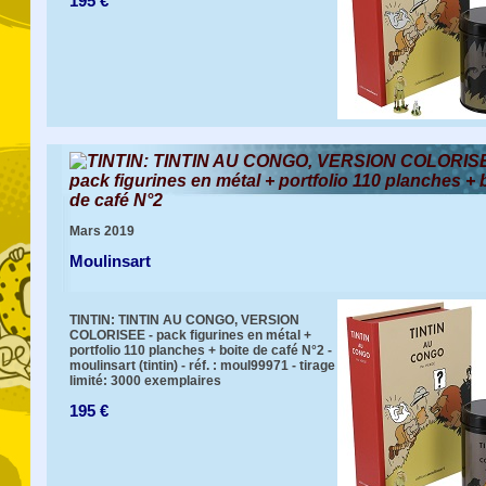
195 €
TINTIN: TINTIN AU CONGO, VERSION COLORISE
pack figurines en métal + portfolio 110 planches + 
de café N°2
Mars 2019
Moulinsart
TINTIN: TINTIN AU CONGO, VERSION
COLORISEE - pack figurines en métal +
portfolio 110 planches + boite de café N°2 -
moulinsart (tintin) - réf. : moul99971 - tirage
limité: 3000 exemplaires
195 €