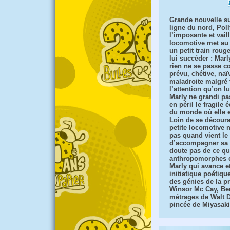
Grande nouvelle su
ligne du nord, Poll
l’imposante et vail
locomotive met a
un petit train rouge
lui succéder : Marl
rien ne se passe 
prévu, chétive, naï
maladroite malgré 
l’attention qu’on l
Marly ne grandi pa
en péril le fragile 
du monde où elle e
Loin de se découra
petite locomotive 
pas quand vient l
d’accompagner sa 
doute pas de ce qu
anthropomorphes et
Marly qui avance et
initiatique poétiqu
des génies de la p
Winsor Mc Cay, Ben
métrages de Walt Di
pincée de Miyasaki 