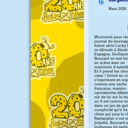
Mars 2026
Missionné pour réa
journal du tournag
future série Lucky
se déroule à Almér
Espagne, Guillau
Bouzard se met lu
en scène avec un
maximum d’autodé
Et il prend les cho
cœur ! Grimé en c
s’exprimant en es
comme une vache
française, nuestro
caricaturista débar
sûr de lui sur le t
ou il est comme u
dans un jeu de quil
complicité qu’il lie
chien qui joue le r
Rantanplan n’est s
(in)utile, Bouzard 
loufoques (et parfo