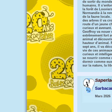
de sortir du mond
humains. Il s’enfo
la forêt de Louvier
Normandie à la ren
de la faune locale.
des arbres il va cro
route d’un jeune c
curieux et avenant.
Geoffroy va nouer 
extrêmement fort a
animal et découvrir
hauteur d’animal.
sept ans, il va déco
vie de ces animaux
curieux et intelligen
se nourrir comme 
dormir comme eux e
sur la nature, la l
Saperla
Sarbaca
Mars 2026