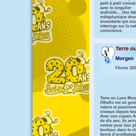
petit à petit conna
avec le singulier
androïde… Une fab
métaphysique douc
envoutante qui no
interroge sur la na
conscience.
Terre o
Morgen
Février 20
Terre ou Lune Mor
Othello est un gos
nature et passionn
oiseaux depuis tout
Avec son copain A
de dix ans, ils arri
rentrer pour leur p
bonheur dans le cl
fermé d’ornitholog