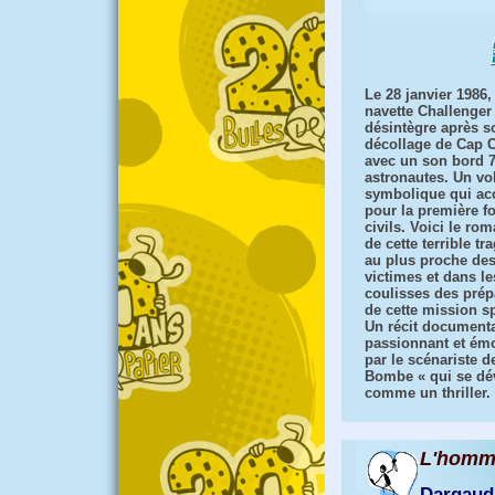
Le 28 janvier 1986,
navette Challenger
désintègre après s
décollage de Cap 
avec un son bord 
astronautes. Un vo
symbolique qui acc
pour la première f
civils. Voici le rom
de cette terrible tr
au plus proche de
victimes et dans le
coulisses des prépa
de cette mission sp
Un récit documenta
passionnant et ém
par le scénariste d
Bombe « qui se dé
comme un thriller.
L'homme
Dargaud