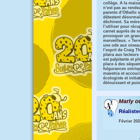
collège. A la maiso
n’est pas au rende
parents d’Othello 
détestent désormai
déchirent. Sa mère
l’utiliser pour réc
carnet auprès de s
provoquer un grand
merveilleux. « Terr
une ode aux oiseau
l’esprit de Craig 
plaira aux lecteur
est palpitante et p
place à des séquen
fulgurances oniriq
maestria et accouc
écologiste et init
éblouissant et puis
Marly ou
Réaliste
Février 20