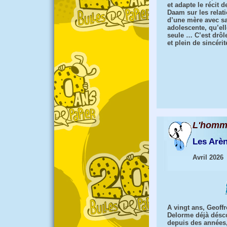
et adapte le récit 
Daam sur les relat
d’une mère avec sa 
adolescente, qu’ell
seule … C’est drôl
et plein de sincérit
L'homme
Les Arè
Avril 2026
A vingt ans, Geoff
Delorme déjà désco
depuis des années