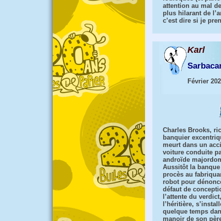
attention au mal d
plus hilarant de l
c’est dire si je pre
Karl
Sarbaca
Février 20
Charles Brooks, ri
banquier excentriq
meurt dans un acc
voiture conduite p
androïde majordom
Aussitôt la banque 
procès au fabriqua
robot pour dénonc
défaut de concepti
l’attente du verdic
l’héritière, s’install
quelque temps dan
manoir de son père 