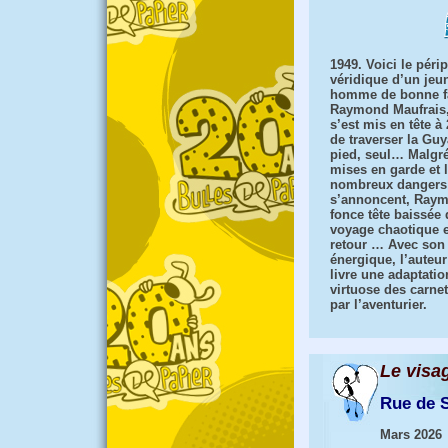
1949. Voici le périp
véridique d’un jeu
homme de bonne fa
Raymond Maufrais,
s’est mis en tête à
de traverser la Guy
pied, seul… Malgré
mises en garde et 
nombreux dangers
s’annoncent, Ray
fonce tête baissée
voyage chaotique e
retour … Avec son
énergique, l’auteu
livre une adaptation
virtuose des carnet
par l’aventurier.
Le visa
Rue de 
Mars 2026