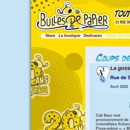
News
La boutique
Dedicaces
Coups de coe
La gos
Rue de 
Avril 2026
Cati Baur met
provisoirement de 
irrésistibles fiction
Pisse-mémé », « Ma