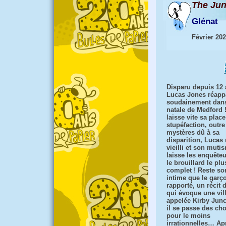
The Jun
Glénat
Février 20
Disparu depuis 12 
Lucas Jones réappa
soudainement dans 
natale de Medford !
laisse vite sa place
stupéfaction, outre
mystères dû à sa
disparition, Lucas 
vieilli et son muti
laisse les enquête
le brouillard le plu
complet ! Reste so
intime que le garç
rapporté, un récit d
qui évoque une vil
appelée Kirby Junc
il se passe des ch
pour le moins
irrationnelles… Ap