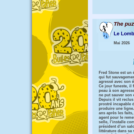
The puz
Le Lomb
Mai 2026
Fred Stone est un 
qui fut sauvageme
agressé avec son 
Ce jour funeste, il f
peau à son agress
ne put sauver son
Depuis il vit reclus
prostré incapable 
produire une ligne.
ans après les faits
agent pour le reme
selle, l’installe c
président d’un sal
littérature dans sa 