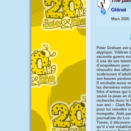
The pai
Glénat
Mars 2026
Peter Graham est u
atypique. Vétéran d
seconde guerre mo
il use de ses talent
d’enquêteurs pour
résoudre des affair
scabreuses d’adult
ses heures perdues 
Il souhaite aussi e
les dernières volo
frère d’armes qui l
sauvé la peau en Al
recherche donc le 
son ami – Clark Br
pour lui remettre 
trompette. Aidé pa
journaliste du Los
Times, il découvre 
qu’il s’est volatili