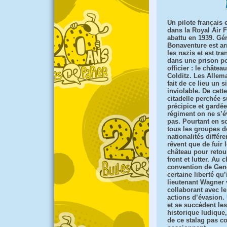
Un pilote français
dans la Royal Air F
abattu en 1939. Gé
Bonaventure est ar
les nazis et est tra
dans une prison p
officier : le châtea
Colditz. Les Allem
fait de ce lieu un si
inviolable. De cette
citadelle perchée s
précipice et gardé
régiment on ne s’
pas. Pourtant en s
tous les groupes d
nationalités différ
rêvent que de fuir 
château pour retou
front et lutter. Au 
convention de Genè
certaine liberté qu’
lieutenant Wagner 
collaborant avec l
actions d’évasion. 
et se succèdent les
historique ludique
de ce stalag pas c