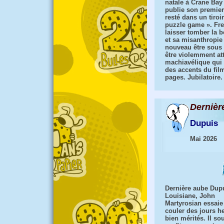
natale à Crane Bay 
publie son premie
resté dans un tiroi
puzzle game ». Fre
laisser tomber la b
et sa misanthropie
nouveau être sous 
être violemment at
machiavélique qui r
des accents du fil
pages. Jubilatoire.
Dernièr
Dupuis
Mai 2026
Dernière aube Dup
Louisiane, John
Martyrosian essaie
couler des jours h
bien mérités. Il so