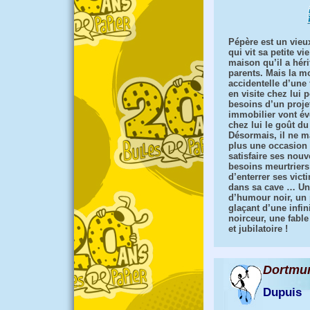
Pépère est un vieu
qui vit sa petite vi
maison qu’il a héri
parents. Mais la m
accidentelle d’un
en visite chez lui 
besoins d’un proje
immobilier vont éve
chez lui le goût du
Désormais, il ne 
plus une occasion
satisfaire ses nou
besoins meurtriers
d’enterrer ses vict
dans sa cave … Un
d’humour noir, un 
glaçant d’une infin
noirceur, une fable
et jubilatoire !
Dortmu
Dupuis