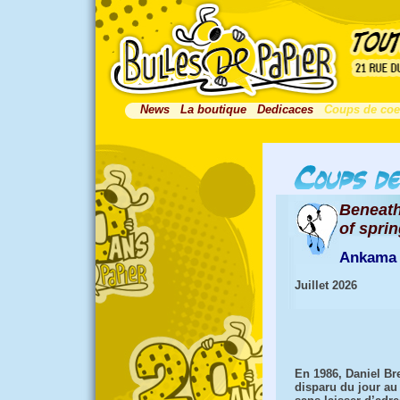
News
La boutique
Dedicaces
Coups de coe
Beneath
of spri
Ankama
Juillet 2026
En 1986, Daniel Br
disparu du jour a