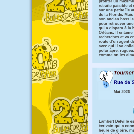
profiter un maxim
retraite paisible et
sur une petite île a
de la Floride. Mais
son ancien boss le
pour retrouver un
qui a disparu à la 
Orléans. Il entame
recherches et va cr
route d’un agent d
avec qui il va coll
polar âpre, rugueux
comme on les aim
Tourner
Rue de 
Mai 2026
Lambert Delville e
écrivain qui a con
heure de gloire, m