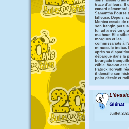
sans laisser d’adre
trace d’ailleurs. Il 
canard démembré 
Samantha l’ourse s
killeuse. Depuis, s
Monica essaie de r
son frangin persua
lui ait arrivé un gr
malheur. Elle sillo
morgues et les
commissariats à l’a
minuscule indice. 
après sa dispariti
débarque dans la p
bourgade tranquill
câble. Va-t-on assi
Patrick Horvath ré
il densifie son hi
polar décalé et rad
L'évasi
Glénat
Juillet 202