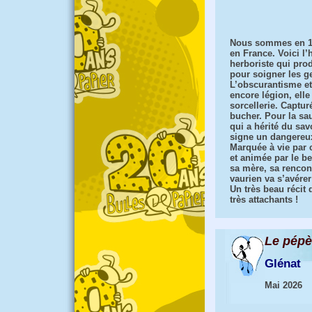
Nous sommes en 16
en France. Voici l’
herboriste qui pro
pour soigner les g
L’obscurantisme et 
encore légion, elle
sorcellerie. Capturé
bucher. Pour la sauv
qui a hérité du sav
signe un dangereux
Marquée à vie par 
et animée par le b
sa mère, sa rencon
vaurien va s’avérer
Un très beau récit
très attachants !
Le pépè
Glénat
Mai 2026