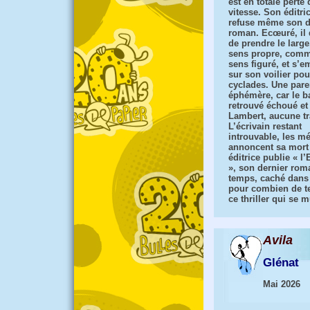
est en totale perte 
vitesse. Son éditric
refuse même son d
roman. Ecœuré, il 
de prendre le large
sens propre, com
sens figuré, et s’
sur son voilier pou
cyclades. Une par
éphémère, car le b
retrouvé échoué et
Lambert, aucune tr
L’écrivain restant
introuvable, les m
annoncent sa mort
éditrice publie « l’
», son dernier roma
temps, caché dans u
pour combien de t
ce thriller qui se 
Avila
Glénat
Mai 2026