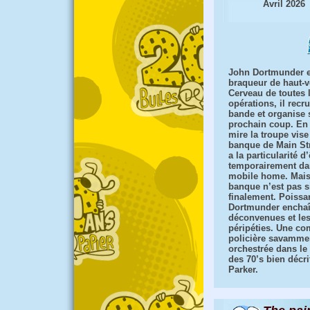
Avril 2026
John Dortmunder e
braqueur de haut-v
Cerveau de toutes 
opérations, il recru
bande et organise
prochain coup. En 
mire la troupe vis
banque de Main Str
a la particularité d’
temporairement da
mobile home. Mais 
banque n’est pas s
finalement. Poissa
Dortmunder enchaî
déconvenues et le
péripéties. Une co
policière savamme
orchestrée dans l
des 70’s bien décri
Parker.