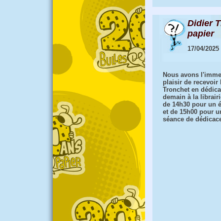
Didier 
papier
17/04/2025
Nous avons l'imm
plaisir de recevoir 
Tronchet en dédic
demain à la librairi
de 14h30 pour un 
et de 15h00 pour u
séance de dédicac