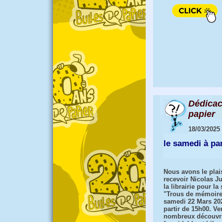
Dédicac
papier
18/03/2025
le samedi à pa
Nous avons le plai
recevoir Nicolas J
la librairie pour la
"Trous de mémoire
samedi 22 Mars 20
partir de 15h00. V
nombreux découvri